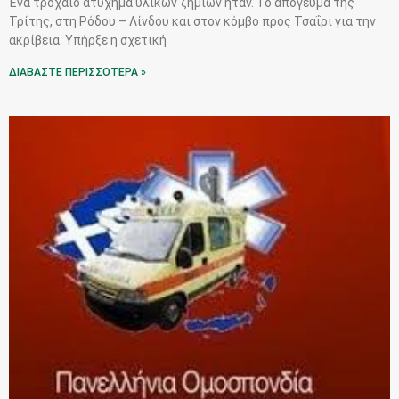
Ένα τροχαίο ατύχημα υλικών ζημιών ήταν. Το απόγευμα της
Τρίτης, στη Ρόδου – Λίνδου και στον κόμβο προς Τσαΐρι για την
ακρίβεια. Υπήρξε η σχετική
ΔΙΑΒΑΣΤΕ ΠΕΡΙΣΣΟΤΕΡΑ »