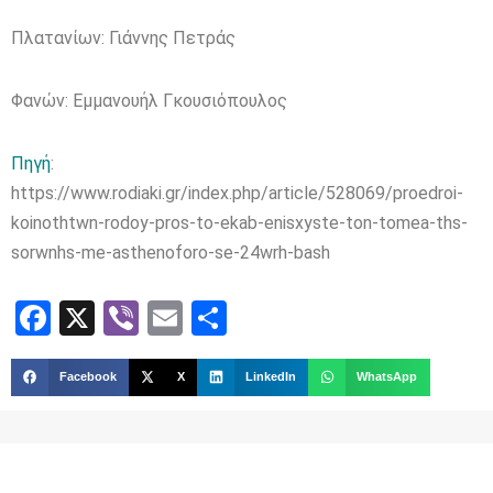
Πλατανίων: Γιάννης Πετράς
Φανών: Εμμανουήλ Γκουσιόπουλος
Πηγή
:
https://www.rodiaki.gr/index.php/article/528069/proedroi-
koinothtwn-rodoy-pros-to-ekab-enisxyste-ton-tomea-ths-
sorwnhs-me-asthenoforo-se-24wrh-bash
Facebook
X
Viber
Email
Share
Facebook
X
LinkedIn
WhatsApp