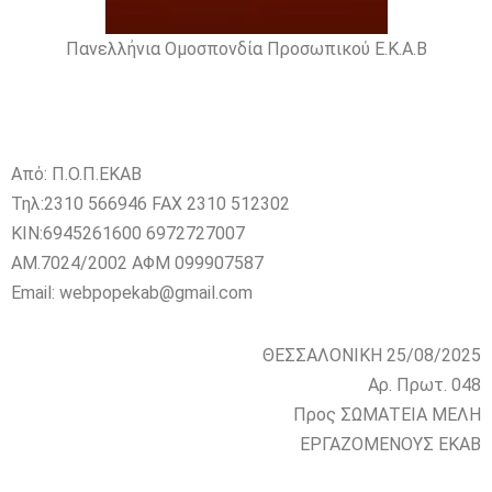
Πανελλήνια Ομοσπονδία Προσωπικού Ε.Κ.Α.Β
Από: Π.Ο.Π.ΕΚΑΒ
Τηλ:2310 566946 FAX 2310 512302
ΚΙΝ:6945261600 6972727007
AM.7024/2002 ΑΦΜ 099907587
Email: webpopekab@gmail.com
ΘΕΣΣΑΛΟΝΙΚΗ 25/08/2025
Αρ. Πρωτ. 048
Προς ΣΩΜΑΤΕΙΑ ΜΕΛΗ
ΕΡΓΑΖΟΜΕΝΟΥΣ ΕΚΑΒ