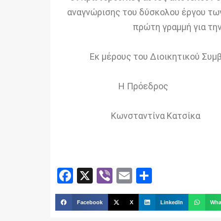
αναγνώρισης του δύσκολου έργου των
πρώτη γραμμή για τη
Εκ μέρους του Διοικητικού Συ
Η Πρόεδρο
Κωνσταντίνα Κα
Facebook
X
Viber
Email
Share
Facebook
X
LinkedIn
Wha