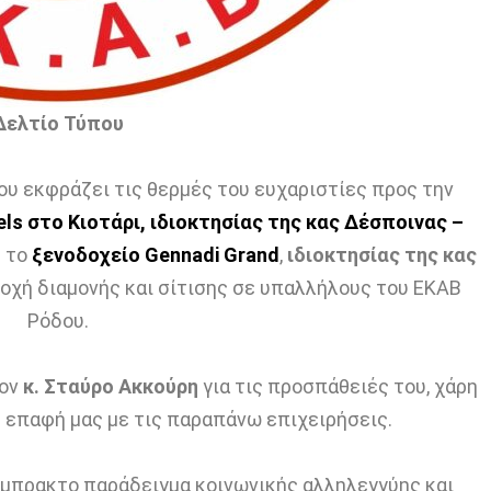
Δελτίο Τύπου
υ εκφράζει τις θερμές του ευχαριστίες προς την
els στο Κιοτάρι, ιδιοκτησίας της κας Δέσποινας –
ς το
ξενοδοχείο Gennadi Grand
,
ιδιοκτησίας της κας
αροχή διαμονής και σίτισης σε υπαλλήλους του ΕΚΑΒ
Ρόδου.
τον
κ. Σταύρο Ακκούρη
για τις προσπάθειές του, χάρη
 επαφή μας με τις παραπάνω επιχειρήσεις.
μπρακτο παράδειγμα κοινωνικής αλληλεγγύης και